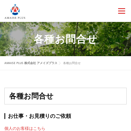
コ
ン
メニュ
テ
ン
ツ
各種お問合せ
へ
ス
キ
ッ
AMAISE PLUS 株式会社 アメイズプラス
各種お問合せ
プ
各種お問合せ
お仕事・お見積りのご依頼
個人のお客様はこちら